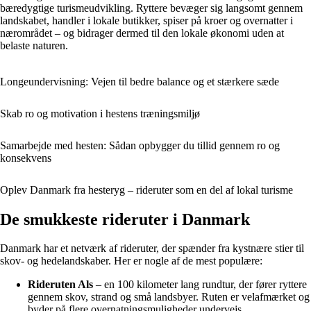
bæredygtige turismeudvikling. Ryttere bevæger sig langsomt gennem
landskabet, handler i lokale butikker, spiser på kroer og overnatter i
nærområdet – og bidrager dermed til den lokale økonomi uden at
belaste naturen.
Longeundervisning: Vejen til bedre balance og et stærkere sæde
Skab ro og motivation i hestens træningsmiljø
Samarbejde med hesten: Sådan opbygger du tillid gennem ro og
konsekvens
Oplev Danmark fra hesteryg – rideruter som en del af lokal turisme
De smukkeste rideruter i Danmark
Danmark har et netværk af rideruter, der spænder fra kystnære stier til
skov- og hedelandskaber. Her er nogle af de mest populære:
Rideruten Als
– en 100 kilometer lang rundtur, der fører ryttere
gennem skov, strand og små landsbyer. Ruten er velafmærket og
byder på flere overnatningsmuligheder undervejs.