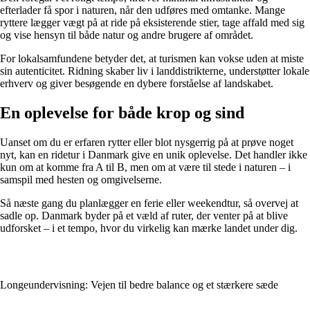
efterlader få spor i naturen, når den udføres med omtanke. Mange
ryttere lægger vægt på at ride på eksisterende stier, tage affald med sig
og vise hensyn til både natur og andre brugere af området.
For lokalsamfundene betyder det, at turismen kan vokse uden at miste
sin autenticitet. Ridning skaber liv i landdistrikterne, understøtter lokale
erhverv og giver besøgende en dybere forståelse af landskabet.
En oplevelse for både krop og sind
Uanset om du er erfaren rytter eller blot nysgerrig på at prøve noget
nyt, kan en ridetur i Danmark give en unik oplevelse. Det handler ikke
kun om at komme fra A til B, men om at være til stede i naturen – i
samspil med hesten og omgivelserne.
Så næste gang du planlægger en ferie eller weekendtur, så overvej at
sadle op. Danmark byder på et væld af ruter, der venter på at blive
udforsket – i et tempo, hvor du virkelig kan mærke landet under dig.
Longeundervisning: Vejen til bedre balance og et stærkere sæde