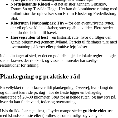
Nordsjællands Ridesti
– et net af stier gennem Gribskov,
Esrum Sø og Tisvilde Hegn. Her kan du kombinere ridning med
kulturhistoriske oplevelser som Esrum Kloster og Frederiksborg
Slot.
Rideruten i Nationalpark Thy
– for den eventyrlystne rytter,
der vil opleve klitlandskaber, søer og åbne vidder. Flere steder
kan du ride helt ud til havet.
Hærvejsruten til hest
– en historisk rute, hvor du følger den
gamle pilgrimsvej gennem Jylland. Perfekt til flerdages ture med
overnatning på kroer eller primitive lejrpladser.
Inden du tager af sted, er det en god idé at tjekke lokale regler – nogle
steder kræves der ridekort, og visse naturarealer har særlige
restriktioner for ridning.
Planlægning og praktiske råd
En vellykket ridetur kræver lidt planlægning. Overvej, hvor langt du
og din hest kan ride pr. dag – for de fleste ligger en behagelig
dagsetape på 20–30 kilometer. Sørg for at kende ruten, og hav styr på,
hvor du kan finde vand, foder og overnatning.
Hvis du ikke har egen hest, tilbyder mange steder
guidede rideture
med islandske heste eller fjordheste, som er rolige og velegnede til