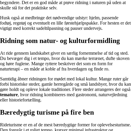
begyndere. Det er en god måde at prøve ridning i naturen på uden at
skulle stå for det praktiske selv.
Husk også at medbringe det nødvendige udstyr: hjelm, passende
fodtøj, regntøj og eventuelt en lille førstehjælpspakke. For hesten er det
vigtigt med korrekt sadeltilpasning og pauser undervejs.
Ridning som natur- og kulturformidling
At ride gennem landskabet giver en særlig fornemmelse af tid og sted.
Du bevæger dig i et tempo, hvor du kan mærke terrænet, dufte skoven
og høre fuglene. Mange ryttere beskriver det som en form for
naturterapi – en måde at koble af fra hverdagen og finde ro.
Samtidig åbner ridningen for mødet med lokal kultur. Mange ruter går
forbi historiske steder, gamle herregårde og små landsbyer, hvor du kan
gøre holdt og opleve lokale traditioner. Flere steder arrangeres der også
temature
, hvor ridning kombineres med gastronomi, naturvejledning
eller historiefortælling.
Bæredygtig turisme på fire ben
Rideturisme er en af de mest bæredygtige former for oplevelsesturisme.
Den foregår i et roligt tempo, kræver minimal infrastruktur og