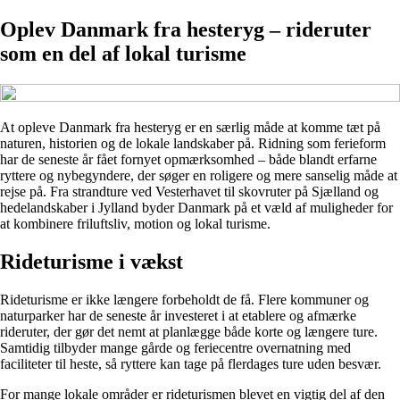
Oplev Danmark fra hesteryg – rideruter
som en del af lokal turisme
At opleve Danmark fra hesteryg er en særlig måde at komme tæt på
naturen, historien og de lokale landskaber på. Ridning som ferieform
har de seneste år fået fornyet opmærksomhed – både blandt erfarne
ryttere og nybegyndere, der søger en roligere og mere sanselig måde at
rejse på. Fra strandture ved Vesterhavet til skovruter på Sjælland og
hedelandskaber i Jylland byder Danmark på et væld af muligheder for
at kombinere friluftsliv, motion og lokal turisme.
Rideturisme i vækst
Rideturisme er ikke længere forbeholdt de få. Flere kommuner og
naturparker har de seneste år investeret i at etablere og afmærke
rideruter, der gør det nemt at planlægge både korte og længere ture.
Samtidig tilbyder mange gårde og feriecentre overnatning med
faciliteter til heste, så ryttere kan tage på flerdages ture uden besvær.
For mange lokale områder er rideturismen blevet en vigtig del af den