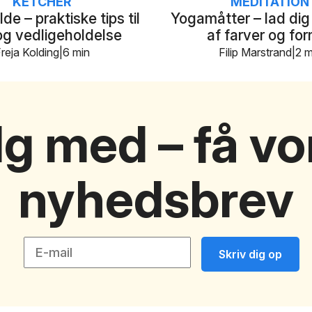
KETCHER
MEDITATION
de – praktiske tips til
Yogamåtter – lad dig 
og vedligeholdelse
af farver og fo
reja Kolding
6 min
Filip Marstrand
2 m
lg med – få vo
nyhedsbrev
Skriv dig op