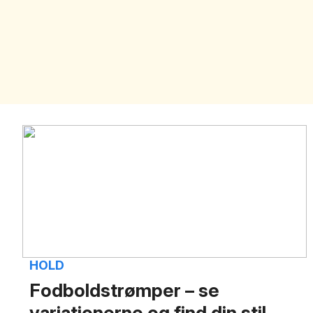
HOLD
Fodboldstrømper – se
variationerne og find din stil