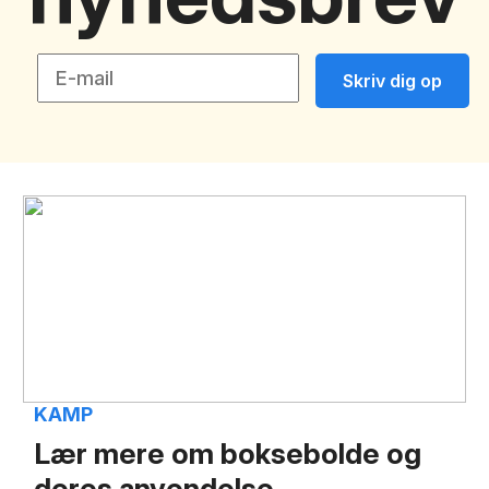
Skriv dig op
KAMP
Lær mere om boksebolde og
deres anvendelse