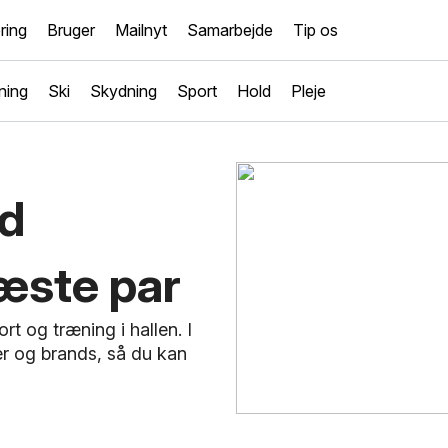
ring
Bruger
Mailnyt
Samarbejde
Tip os
ning
Ski
Skydning
Sport
Hold
Pleje
nd
 næste par
rt og træning i hallen. I
ner og brands, så du kan