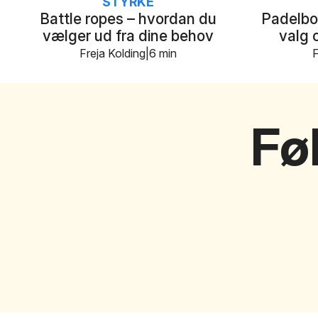
STYRKE
Battle ropes – hvordan du
Padelbol
vælger ud fra dine behov
valg 
Freja Kolding
6 min
F
Fø