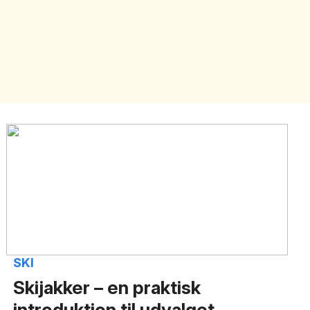
SKI
Skijakker – en praktisk
introduktion til udvalget