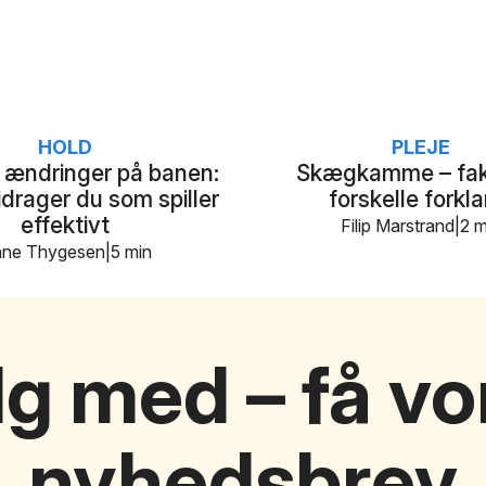
HOLD
PLEJE
 ændringer på banen:
Skægkamme – fak
drager du som spiller
forskelle forkla
effektivt
Filip Marstrand
2 m
ne Thygesen
5 min
lg med – få vo
nyhedsbrev