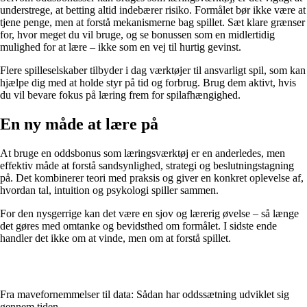
understrege, at betting altid indebærer risiko. Formålet bør ikke være at
tjene penge, men at forstå mekanismerne bag spillet. Sæt klare grænser
for, hvor meget du vil bruge, og se bonussen som en midlertidig
mulighed for at lære – ikke som en vej til hurtig gevinst.
Flere spilleselskaber tilbyder i dag værktøjer til ansvarligt spil, som kan
hjælpe dig med at holde styr på tid og forbrug. Brug dem aktivt, hvis
du vil bevare fokus på læring frem for spilafhængighed.
En ny måde at lære på
At bruge en oddsbonus som læringsværktøj er en anderledes, men
effektiv måde at forstå sandsynlighed, strategi og beslutningstagning
på. Det kombinerer teori med praksis og giver en konkret oplevelse af,
hvordan tal, intuition og psykologi spiller sammen.
For den nysgerrige kan det være en sjov og lærerig øvelse – så længe
det gøres med omtanke og bevidsthed om formålet. I sidste ende
handler det ikke om at vinde, men om at forstå spillet.
Fra mavefornemmelser til data: Sådan har oddssætning udviklet sig
gennem tiden